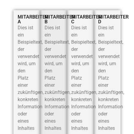
MITARBEITER
MITARBEITER
MITARBEITER
MITARBEITER
A
B
C
D
Dies ist
Dies ist
Dies ist
Dies ist
ein
ein
ein
ein
Beispieltext,
Beispieltext,
Beispieltext,
Beispieltext,
der
der
der
der
verwendet
verwendet
verwendet
verwendet
wird, um
wird, um
wird, um
wird, um
den
den
den
den
Platz
Platz
Platz
Platz
einer
einer
einer
einer
zukünftigen,
zukünftigen,
zukünftigen,
zukünftigen,
konkreten
konkreten
konkreten
konkreten
Information
Information
Information
Information
oder
oder
oder
oder
eines
eines
eines
eines
Inhaltes
Inhaltes
Inhaltes
Inhaltes