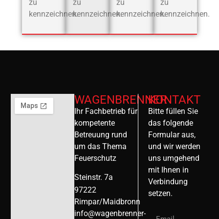
zu
zu
zu
zu
kennzeichnen.
kennzeichnen.
kennzeichnen.
kennzeichnen.
WAGENBRENNER
KONTAKT
Ihr Fachbetrieb für
Bitte füllen Sie
kompetente
das folgende
Betreuung rund
Formular aus,
um das Thema
und wir werden
Feuerschutz
uns umgehend
mit Ihnen in
Steinstr. 7a
Verbindung
97222
setzen.
Rimpar/Maidbronn
info@wagenbrenner-